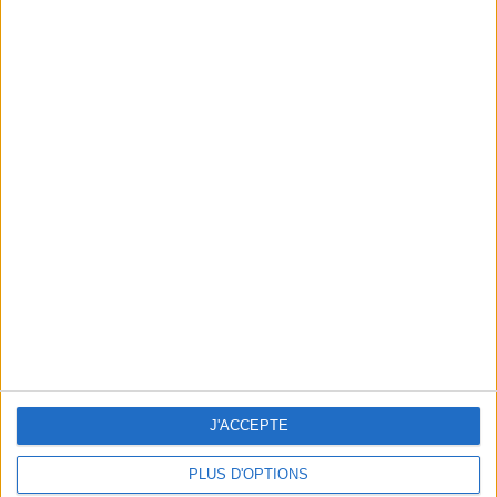
FANNY ARDANT SHINES IN A MOVING SOLO PERFORMANCE
J'ACCEPTE
PLUS D'OPTIONS