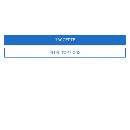
J'ACCEPTE
PLUS D'OPTIONS
LES PLUS BEAUX HÔTELS DES SEYCHELLES POUR UN VOYAGE DE NOCES