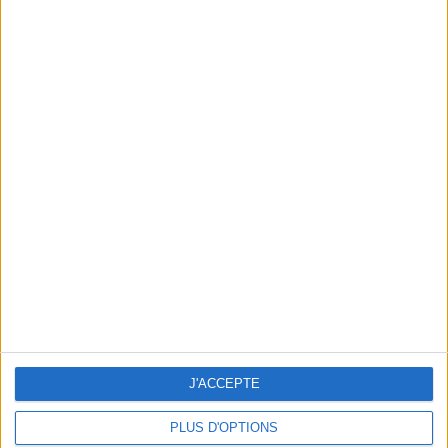
FITNESS: HOW TO BOOST YOUR ENERGY?
J'ACCEPTE
PLUS D'OPTIONS