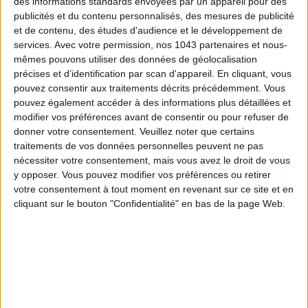
des informations standards envoyées par un appareil pour des
publicités et du contenu personnalisés, des mesures de publicité
15 IDEAS FOR ENJOYING AUGUST IN PARIS
et de contenu, des études d'audience et le développement de
services.
Avec votre permission, nos 1043 partenaires et nous-
mêmes pouvons utiliser des données de géolocalisation
précises et d’identification par scan d'appareil. En cliquant, vous
pouvez consentir aux traitements décrits précédemment. Vous
pouvez également accéder à des informations plus détaillées et
modifier vos préférences avant de consentir ou pour refuser de
donner votre consentement.
Veuillez noter que certains
traitements de vos données personnelles peuvent ne pas
nécessiter votre consentement, mais vous avez le droit de vous
y opposer. Vous pouvez modifier vos préférences ou retirer
votre consentement à tout moment en revenant sur ce site et en
SPF 50 SUNSCREENS YOU'LL ACTUALLY WANT TO SLATHER ON
cliquant sur le bouton "Confidentialité" en bas de la page Web.