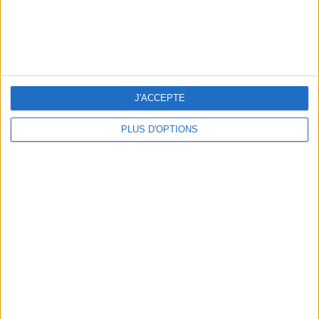
OUR FAVORITE SPOTS FOR A GETAWAY TO DEAUVILLE-TROUVILLE
J'ACCEPTE
PLUS D'OPTIONS
THE HOTTEST NEW STREET FOOD SPOTS IN PARIS