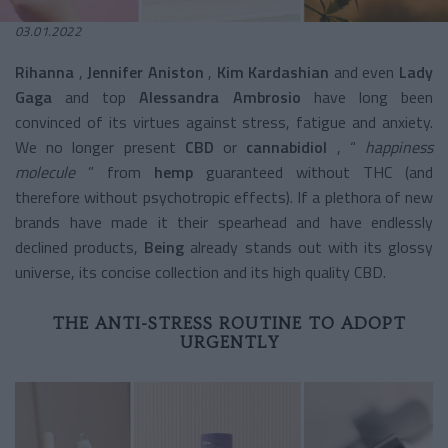
03.01.2022
Rihanna
,
Jennifer Aniston
,
Kim Kardashian
and even
Lady
Gaga
and top
Alessandra Ambrosio
have long been
convinced of its virtues against stress, fatigue and anxiety.
We no longer present
CBD
or
cannabidiol
, “
happiness
molecule
” from
hemp
guaranteed without THC (and
therefore without psychotropic effects). If a plethora of new
brands have made it their spearhead and have endlessly
declined products,
Being
already stands out with its glossy
universe, its concise collection and its high quality CBD.
THE ANTI-STRESS ROUTINE TO ADOPT
URGENTLY