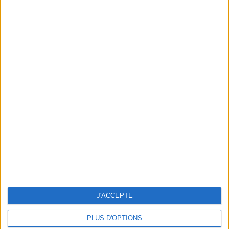
3 BEST-SELLERS UNDER €20 TO RESTORE GLOW AND PLUMP SKIN
J'ACCEPTE
PLUS D'OPTIONS