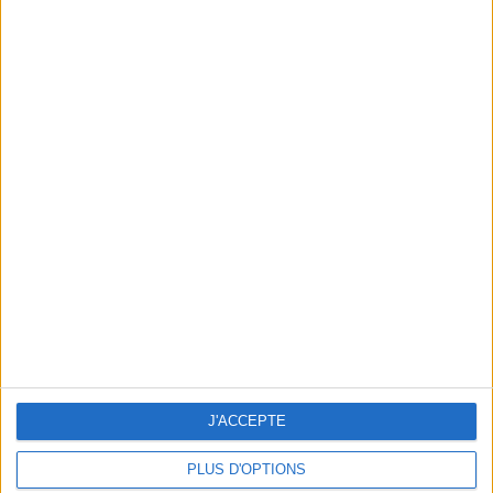
GRÉGORI BAQUET IS A GREAT HAMLET
J'ACCEPTE
PLUS D'OPTIONS