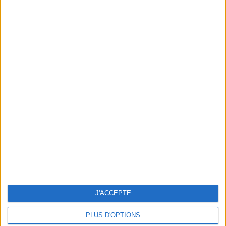
THE MOST CHIC SECOND-HAND STORE IN PARIS
J'ACCEPTE
PLUS D'OPTIONS