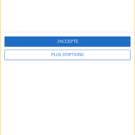
THE BEST SOUTHERN RESTAURANTS IN PARIS
J'ACCEPTE
PLUS D'OPTIONS
5 SPA GETAWAYS LESS THAN 2 HOURS FROM PARIS