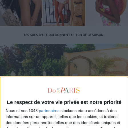
LES SACS D’ÉTÉ QUI DONNENT LE TON DE LA SAISON
Le respect de votre vie privée est notre priorité
CONNAISSEZ-VOUS LE AIRBNB DE LA PISCINE AUTOUR DE PARIS ?
Nous et nos 1043
partenaires
stockons et/ou accédons à des
informations sur un appareil, telles que les cookies, et traitons
des données personnelles telles que des identifiants uniques et