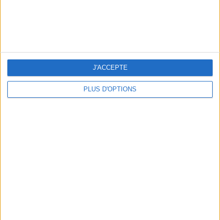
J'ACCEPTE
PLUS D'OPTIONS
LES CADEAUX DÉLICIEUSEMENT SNOBS À RAPPORTER DE PARIS