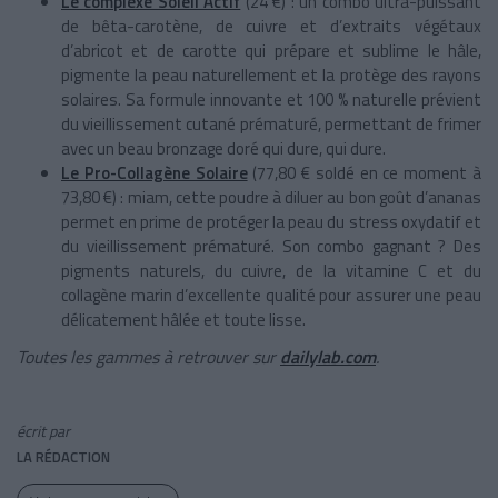
Le complexe Soleil Actif
(24 €) : un combo ultra-puissant
de bêta-carotène, de cuivre et d’extraits végétaux
d’abricot et de carotte qui prépare et sublime le hâle,
pigmente la peau naturellement et la protège des rayons
solaires. Sa formule innovante et 100 % naturelle prévient
du vieillissement cutané prématuré, permettant de frimer
avec un beau bronzage doré qui dure, qui dure.
Le Pro-Collagène Solaire
(77,80 € soldé en ce moment à
73,80 €) : miam, cette poudre à diluer au bon goût d’ananas
permet en prime de protéger la peau du stress oxydatif et
du vieillissement prématuré. Son combo gagnant ? Des
pigments naturels, du cuivre, de la vitamine C et du
collagène marin d’excellente qualité pour assurer une peau
délicatement hâlée et toute lisse.
Toutes les gammes à retrouver sur
dailylab.com
.
écrit par
LA RÉDACTION