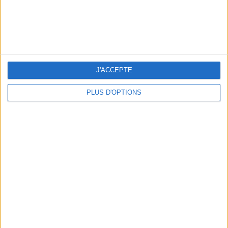
3 EXPÉRIENCES OUTDOOR À DEUX PAS DE PARIS
J'ACCEPTE
PLUS D'OPTIONS
LES CADEAUX DÉLICIEUSEMENT SNOBS À RAPPORTER DE PARIS