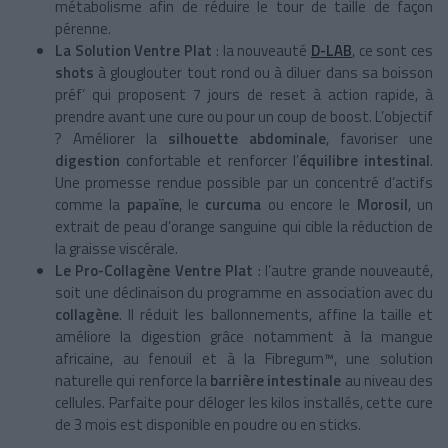
métabolisme afin de réduire le tour de taille de façon
pérenne.
La Solution Ventre Plat
: la nouveauté
D-LAB
, ce sont ces
shots
à glouglouter tout rond ou à diluer dans sa boisson
préf’ qui proposent 7 jours de reset à action rapide, à
prendre avant une cure ou pour un coup de boost. L’objectif
? Améliorer la
silhouette abdominale
, favoriser une
digestion
confortable et renforcer l’
équilibre intestinal
.
Une promesse rendue possible par un concentré d’actifs
comme la
papaïne
, le
curcuma
ou encore le
Morosil
, un
extrait de peau d’orange sanguine qui cible la réduction de
la graisse viscérale.
Le Pro-Collagène Ventre Plat
: l’autre grande nouveauté,
soit une déclinaison du programme en association avec du
collagène
. Il réduit les ballonnements, affine la taille et
améliore la digestion grâce notamment à la mangue
africaine, au fenouil et à la Fibregum™, une solution
naturelle qui renforce la
barrière intestinale
au niveau des
cellules. Parfaite pour déloger les kilos installés, cette cure
de 3 mois est disponible en poudre ou en sticks.