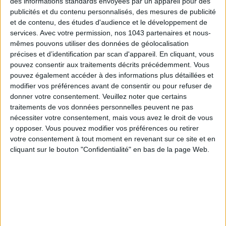
des informations standards envoyées par un appareil pour des
publicités et du contenu personnalisés, des mesures de publicité
CONNAISSEZ-VOUS LE AIRBNB DE LA PISCINE AUTOUR DE PARIS ?
et de contenu, des études d'audience et le développement de
services.
Avec votre permission, nos 1043 partenaires et nous-
mêmes pouvons utiliser des données de géolocalisation
précises et d’identification par scan d'appareil. En cliquant, vous
pouvez consentir aux traitements décrits précédemment. Vous
pouvez également accéder à des informations plus détaillées et
modifier vos préférences avant de consentir ou pour refuser de
donner votre consentement.
Veuillez noter que certains
traitements de vos données personnelles peuvent ne pas
nécessiter votre consentement, mais vous avez le droit de vous
y opposer. Vous pouvez modifier vos préférences ou retirer
votre consentement à tout moment en revenant sur ce site et en
LES SNEAKERS STARS DE L’ÉTÉ
cliquant sur le bouton "Confidentialité" en bas de la page Web.