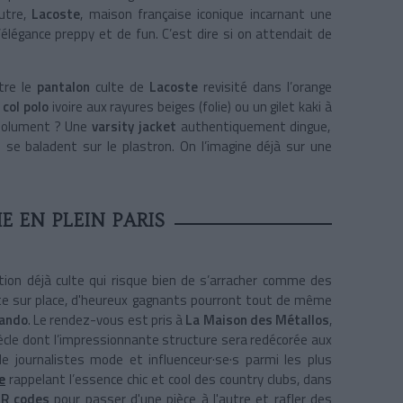
autre,
Lacoste
, maison française iconique incarnant une
élégance preppy et de fun. C’est dire si on attendait de
tre le
pantalon
culte de
Lacoste
revisité dans l’orange
 col polo
ivoire aux rayures beiges (folie) ou un gilet kaki à
absolument ? Une
varsity jacket
authentiquement dingue,
 se baladent sur le plastron. On l’imagine déjà sur une
 EN PLEIN PARIS
lection déjà culte qui risque bien de s’arracher comme des
nte sur place, d'heureux gagnants pourront tout de même
lando
. Le rendez-vous est pris à
La Maison des Métallos
,
ècle dont l’impressionnante structure sera redécorée aux
t de journalistes mode et influenceur·se·s parmi les plus
e
rappelant l’essence chic et cool des country clubs, dans
R codes
pour passer d'une pièce à l'autre et rafler des