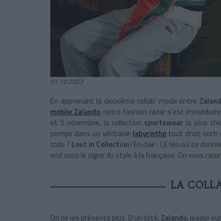
01.10.2023
En apprenant la deuxième collab’ mode entre
Zalan
mobile Zalando
,
notre fashion radar s’est immédiatem
et 5 novembre, la collection
sportswear
la plus ch
pompe dans un véritable
labyrinthe
tout droit sorti 
code ?
Lost in Collection
! En clair : LE lieu où se d
end sous le signe du style à la française. On vous rac
LA COLLA
On ne les présente plus. D’un côté,
Zalando
, leader e