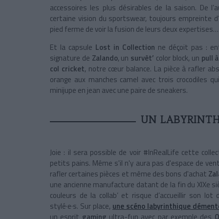
accessoires les plus désirables de la saison. De l’
certaine vision du sportswear, toujours empreinte d’
pied ferme de voir la fusion de leurs deux expertises…
Et la capsule
Lost in Collection
ne déçoit pas : en
signature de
Zalando
, un
survêt’
color block, un
pull à
col cricket
, notre cœur balance. La pièce à rafler 
orange aux manches camel avec trois crocodiles qui
minijupe en jean avec une paire de sneakers.
UN LABYRINTHE
Joie : il sera possible de voir #InRealLife cette col
petits pains. Même s'il n'y aura pas d'espace de ve
rafler certaines pièces et même des bons d'achat
Za
une ancienne manufacture datant de la fin du XIXe si
couleurs de la collab’ et risque d’accueillir son lo
stylé·e·s. Sur place,
une scéno labyrinthique dément
un esprit
gaming
ultra-fun avec par exemple des
Q