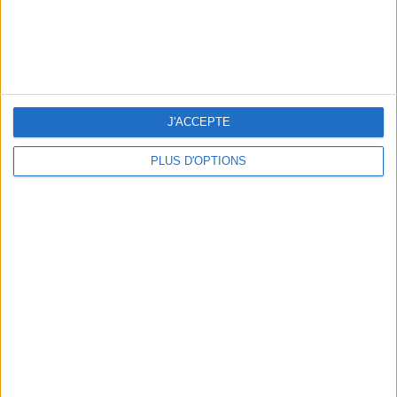
J'ACCEPTE
LES CADEAUX DÉLICIEUSEMENT SNOBS À RAPPORTER DE PARIS
PLUS D'OPTIONS
LES MEILLEURS APÉROS LES PIEDS DANS L’EAU