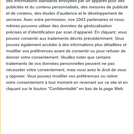
des informations standards envoyées par un appareil pour des
publicités et du contenu personnalisés, des mesures de publicité
et de contenu, des études d'audience et le développement de
services.
Avec votre permission, nos 1043 partenaires et nous-
mêmes pouvons utiliser des données de géolocalisation
LES SNEAKERS STARS DE L’ÉTÉ
précises et d’identification par scan d'appareil. En cliquant, vous
pouvez consentir aux traitements décrits précédemment. Vous
pouvez également accéder à des informations plus détaillées et
modifier vos préférences avant de consentir ou pour refuser de
donner votre consentement.
Veuillez noter que certains
traitements de vos données personnelles peuvent ne pas
nécessiter votre consentement, mais vous avez le droit de vous
y opposer. Vous pouvez modifier vos préférences ou retirer
votre consentement à tout moment en revenant sur ce site et en
Inscrivez-vous à notre newsletter
cliquant sur le bouton "Confidentialité" en bas de la page Web.
S'INSCRIRE