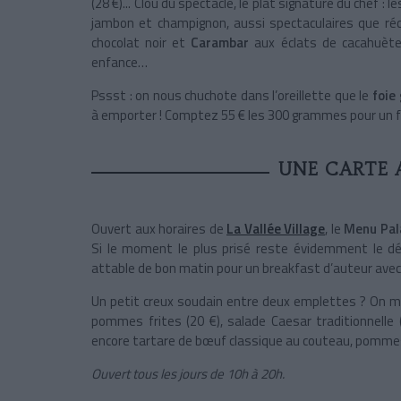
(28 €)... Clou du spectacle, le plat signature du chef 
jambon et champignon, aussi spectaculaires que réco
chocolat noir et
Carambar
aux éclats de cacahuètes 
enfance…
Pssst : on nous chuchote dans l’oreillette que le
foie
à emporter ! Comptez 55 € les 300 grammes pour un fo
UNE CARTE 
Ouvert aux horaires de
La Vallée Village
, le
Menu Pal
Si le moment le plus prisé reste évidemment le dé
attable de bon matin pour un breakfast d’auteur avec 
Un petit creux soudain entre deux emplettes ? On mis
pommes frites (20 €), salade Caesar traditionnelle (
encore tartare de bœuf classique au couteau, pommes 
Ouvert tous les jours de 10h à 20h.