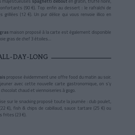
: les majestueuses
spaghetti debout
en gratin, truffe noire,
nfortants (90 €). Top enfin au dessert : le rafraîchi de
grillées (12 €). Un pur délice qui vous renvoie illico en
 gras
maison proposé à la carte est également disponible
ie gras de chef 3 étoiles…
ALL-DAY-LONG
ais
propose évidemment une offre food du matin au soir.
jeuner avec cette nouvelle carte gastronomique, on s’y
chocolat chaud et viennoiseries à gogo.
e sur le snacking proposé toute la journée : club poulet,
22 €), fish & chips de cabillaud, sauce tartare (25 €) ou
frites (23 €).