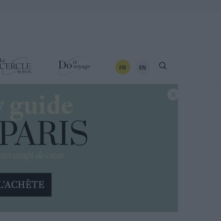
FR
EN