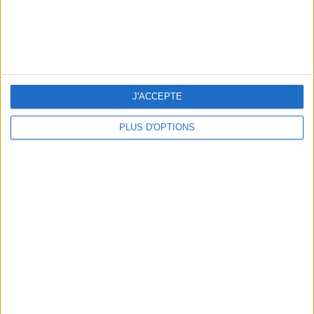
J'ACCEPTE
PLUS D'OPTIONS
LES MEILLEURS APÉROS LES PIEDS DANS L’EAU