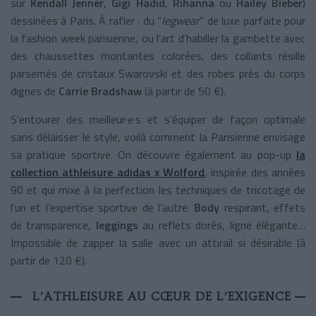
sur
Kendall Jenner
,
Gigi Hadid
,
Rihanna
ou
Hailey Bieber
)
dessinées à Paris. À rafler : du “
legwear
” de luxe parfaite pour
la fashion week parisienne, ou l’art d’habiller la gambette avec
des chaussettes montantes colorées, des collants résille
parsemés de cristaux Swarovski et des robes près du corps
dignes de
Carrie Bradshaw
(à partir de 50 €).
S’entourer des meilleur·e·s et s’équiper de façon optimale
sans délaisser le style, voilà comment la Parisienne envisage
sa pratique sportive. On découvre également au pop-up
la
collection athleisure adidas x Wolford
, inspirée des années
90 et qui mixe à la perfection les techniques de tricotage de
l’un et l’expertise sportive de l’autre.
Body
respirant, effets
de transparence,
leggings
au reflets dorés, ligne élégante…
Impossible de zapper la salle avec un attirail si désirable (à
partir de 120 €).
L’ATHLEISURE AU CŒUR DE L’EXIGENCE