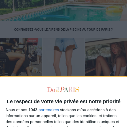
CONNAISSEZ-VOUS LE AIRBNB DE LA PISCINE AUTOUR DE PARIS ?
Le respect de votre vie privée est notre priorité
LES SNEAKERS STARS DE L’ÉTÉ
Nous et nos 1043
partenaires
stockons et/ou accédons à des
informations sur un appareil, telles que les cookies, et traitons
des données personnelles telles que des identifiants uniques et