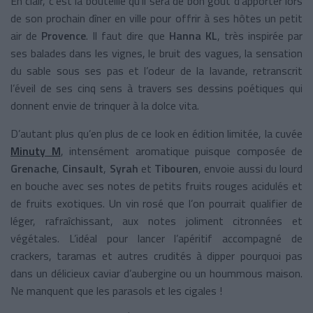
En clair, c’est la bouteille qu’il sera de bon goût d’apporter lors
de son prochain dîner en ville pour offrir à ses hôtes un petit
air de
Provence
. Il faut dire que
Hanna KL
, très inspirée par
ses balades dans les vignes, le bruit des vagues, la sensation
du sable sous ses pas et l’odeur de la lavande, retranscrit
l’éveil de ses cinq sens à travers ses dessins poétiques qui
donnent envie de trinquer à la dolce vita.
D’autant plus qu’en plus de ce look en édition limitée, la cuvée
Minuty M
, intensément aromatique puisque composée de
Grenache
,
Cinsault
,
Syrah
et
Tibouren
, envoie aussi du lourd
en bouche avec ses notes de petits fruits rouges acidulés et
de fruits exotiques. Un vin rosé que l’on pourrait qualifier de
léger, rafraîchissant, aux notes joliment citronnées et
végétales. L’idéal pour lancer l’apéritif accompagné de
crackers, taramas et autres crudités à dipper pourquoi pas
dans un délicieux caviar d’aubergine ou un hoummous maison.
Ne manquent que les parasols et les cigales !