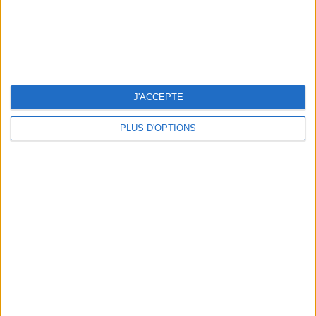
J'ACCEPTE
PLUS D'OPTIONS
NOS ADRESSES CHOUCHOUTES POUR UNE VIRÉE À DEAUVILLE-TROUVILLE