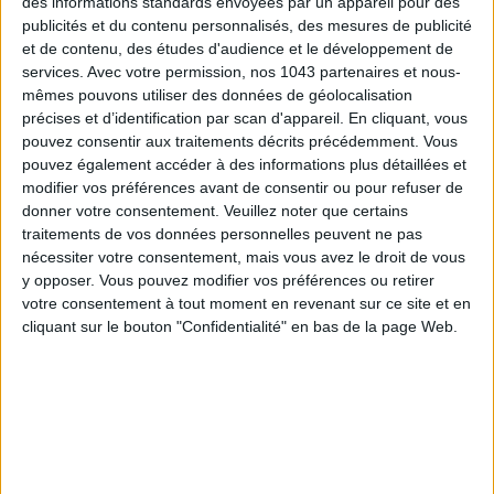
des informations standards envoyées par un appareil pour des
publicités et du contenu personnalisés, des mesures de publicité
et de contenu, des études d'audience et le développement de
services.
Avec votre permission, nos 1043 partenaires et nous-
mêmes pouvons utiliser des données de géolocalisation
précises et d’identification par scan d'appareil. En cliquant, vous
pouvez consentir aux traitements décrits précédemment. Vous
pouvez également accéder à des informations plus détaillées et
LES SPF 50 QUI DONNENT ENVIE DE SE TARTINER
modifier vos préférences avant de consentir ou pour refuser de
donner votre consentement.
Veuillez noter que certains
traitements de vos données personnelles peuvent ne pas
nécessiter votre consentement, mais vous avez le droit de vous
y opposer. Vous pouvez modifier vos préférences ou retirer
votre consentement à tout moment en revenant sur ce site et en
cliquant sur le bouton "Confidentialité" en bas de la page Web.
LES MEILLEURS HÔTELS POUR UN WEEK-END SPA ET GASTRONOMIE