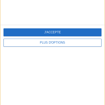
J'ACCEPTE
PLUS D'OPTIONS
NOS ADRESSES CHOUCHOUTES POUR UNE VIRÉE À DEAUVILLE-TROUVILLE