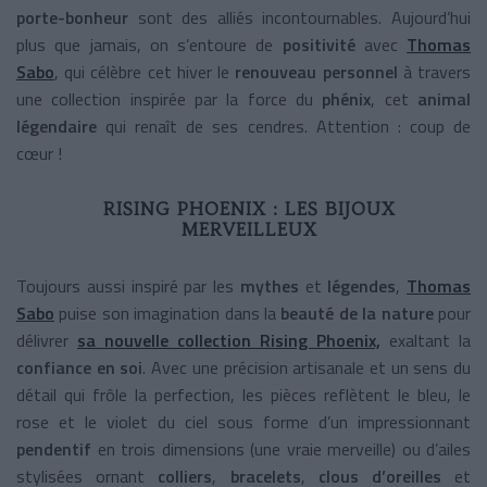
porte-bonheur
sont des alliés incontournables. Aujourd’hui
plus que jamais, on s’entoure de
positivité
avec
Thomas
Sabo
, qui célèbre cet hiver le
renouveau personnel
à travers
une collection inspirée par la force du
phénix
, cet
animal
légendaire
qui renaît de ses cendres. Attention : coup de
cœur !
RISING PHOENIX : LES BIJOUX
MERVEILLEUX
Toujours aussi inspiré par les
mythes
et
légendes
,
Thomas
Sabo
puise son imagination dans la
beauté de la nature
pour
délivrer
sa nouvelle collection Rising Phoenix,
exaltant la
confiance en soi
. Avec une précision artisanale et un sens du
détail qui frôle la perfection, les pièces reflètent le bleu, le
rose et le violet du ciel sous forme d’un impressionnant
pendentif
en trois dimensions (une vraie merveille) ou d’ailes
stylisées ornant
colliers
,
bracelets
,
clous d’oreilles
et