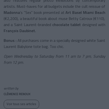
also features regular photo exhibitions by contemporary
artists. Must-haves for all budgets include the cult reissue of
Madonna
's "Sex" book presented at
Art Basel Miami Beach
(€2,200), a beautiful book about muse Betty Catroux (€110),
and a Saint Laurent-branded
chocolate tablet
designed with
François Daubinet.
Bonus :
All purchases come in a specially designed white Saint
Laurent Babylone tote bag. Too chic.
Open Wednesday to Saturday from 11 am to 7 pm, Sunday
from 12 pm.
written by
CLÉMENCE RENOUX
Voir tous ses articles