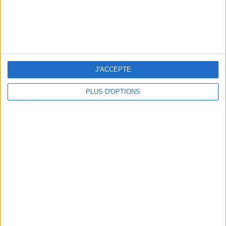
J'ACCEPTE
THE HOTTEST NEW STREET FOOD SPOTS IN PARIS
PLUS D'OPTIONS
BEACHWEAR ESSENTIALS FOR THE ULTIMATE SUMMER WARDROBE