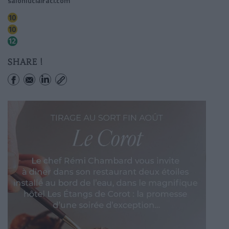
salonluciairaci.com
Sèvres-babylone
Mabillon
Sèvres-babylone
SHARE !