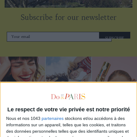
Subscribe for our newsletter
SUBSCRIBE
Le respect de votre vie privée est notre priorité
Nous et nos 1043
partenaires
stockons et/ou accédons à des
ADOPT PARFUMS IS REVOLUTIONIZING AFFORDABLE MADE-IN-FRANCE
informations sur un appareil, telles que les cookies, et traitons
FRAGRANCES
des données personnelles telles que des identifiants uniques et