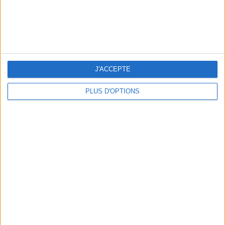
5 SPA GETAWAYS LESS THAN 2 HOURS FROM PARIS
J'ACCEPTE
PLUS D'OPTIONS
OUR FAVORITE SPOTS FOR A GETAWAY TO DEAUVILLE-TROUVILLE