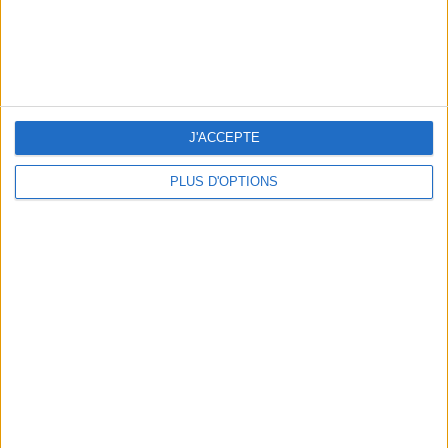
J'ACCEPTE
PLUS D'OPTIONS
THE BEST COLD DRINKS TO GRAB IN PARIS