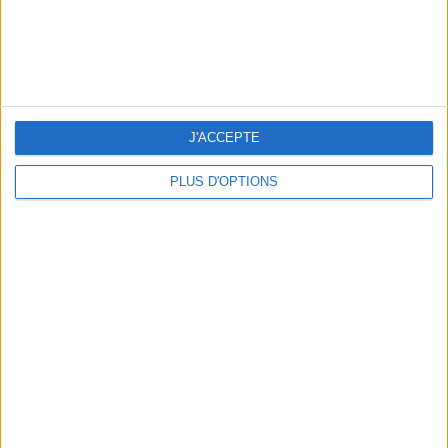
THE HOTTEST NEW STREET FOOD SPOTS IN PARIS
J'ACCEPTE
PLUS D'OPTIONS
BEACHWEAR ESSENTIALS FOR THE ULTIMATE SUMMER WARDROBE