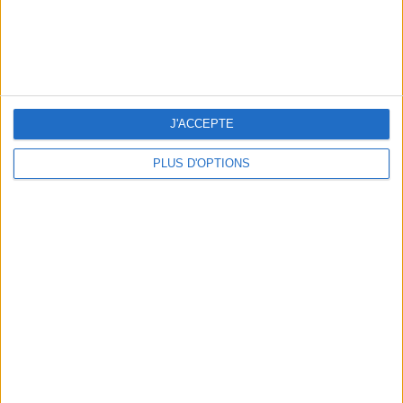
A MUSEUM + A RESTAURANT: THE WINNING COMBO
J'ACCEPTE
PLUS D'OPTIONS
THE BEST COLD DRINKS TO GRAB IN PARIS