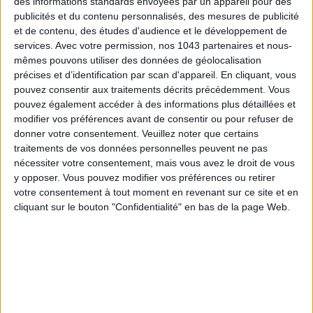
des informations standards envoyées par un appareil pour des
THE MOST STYLISH LUGGAGE FOR TRAVELING IN STYLE
publicités et du contenu personnalisés, des mesures de publicité
et de contenu, des études d'audience et le développement de
services.
Avec votre permission, nos 1043 partenaires et nous-
mêmes pouvons utiliser des données de géolocalisation
précises et d’identification par scan d'appareil. En cliquant, vous
pouvez consentir aux traitements décrits précédemment. Vous
pouvez également accéder à des informations plus détaillées et
modifier vos préférences avant de consentir ou pour refuser de
donner votre consentement.
Veuillez noter que certains
traitements de vos données personnelles peuvent ne pas
nécessiter votre consentement, mais vous avez le droit de vous
y opposer. Vous pouvez modifier vos préférences ou retirer
votre consentement à tout moment en revenant sur ce site et en
ÉLYSÉE - ÉTOILE: CHIC ADDRESSES TO REMEMBER
cliquant sur le bouton "Confidentialité" en bas de la page Web.