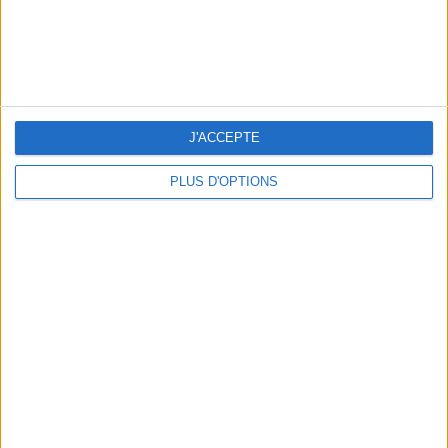
BEACHWEAR ESSENTIALS FOR THE ULTIMATE SUMMER WARDROBE
J'ACCEPTE
PLUS D'OPTIONS
A MUSEUM + A RESTAURANT: THE WINNING COMBO