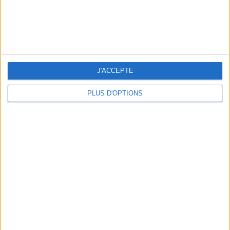
THE HOTTEST NEW STREET FOOD SPOTS IN PARIS
J'ACCEPTE
PLUS D'OPTIONS
BEACHWEAR ESSENTIALS FOR THE ULTIMATE SUMMER WARDROBE