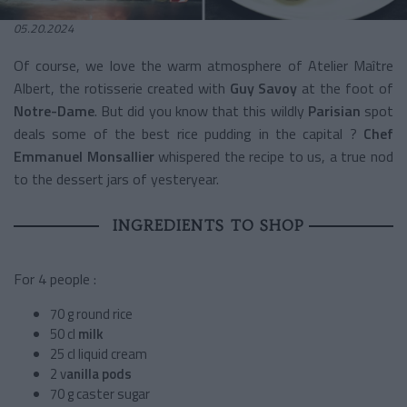
05.20.2024
Of course, we love the warm atmosphere of Atelier Maître
Albert, the rotisserie created with
Guy Savoy
at the foot of
Notre-Dame
. But did you know that this wildly
Parisian
spot
deals some of the best rice pudding in the capital ?
Chef
Emmanuel Monsallier
whispered the recipe to us, a true nod
to the dessert jars of yesteryear.
INGREDIENTS TO SHOP
For 4 people :
70 g round rice
50 cl
milk
25 cl liquid cream
2 v
anilla pods
70 g caster sugar