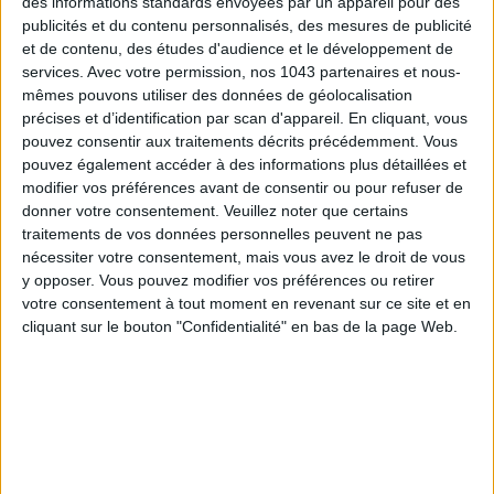
des informations standards envoyées par un appareil pour des
SPF 50 SUNSCREENS YOU'LL ACTUALLY WANT TO SLATHER ON
publicités et du contenu personnalisés, des mesures de publicité
et de contenu, des études d'audience et le développement de
services.
Avec votre permission, nos 1043 partenaires et nous-
mêmes pouvons utiliser des données de géolocalisation
précises et d’identification par scan d'appareil. En cliquant, vous
pouvez consentir aux traitements décrits précédemment. Vous
pouvez également accéder à des informations plus détaillées et
modifier vos préférences avant de consentir ou pour refuser de
donner votre consentement.
Veuillez noter que certains
traitements de vos données personnelles peuvent ne pas
nécessiter votre consentement, mais vous avez le droit de vous
y opposer. Vous pouvez modifier vos préférences ou retirer
votre consentement à tout moment en revenant sur ce site et en
THE BEST HOTELS FOR A SPA AND GASTRONOMY WEEKEND
cliquant sur le bouton "Confidentialité" en bas de la page Web.