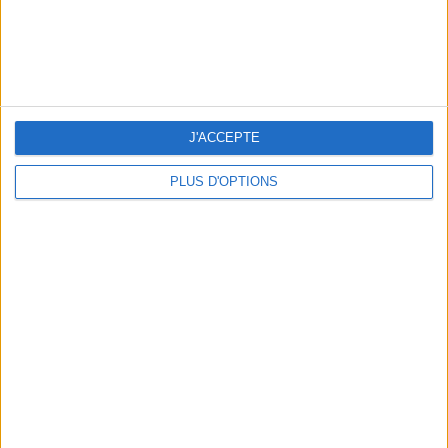
J'ACCEPTE
PLUS D'OPTIONS
THE HOTTEST NEW STREET FOOD SPOTS IN PARIS
BEACHWEAR ESSENTIALS FOR THE ULTIMATE SUMMER WARDROBE