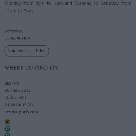
Monday from 2pm to 7pm and Tuesday to Saturday from
11am to 7pm.
written by
LA RÉDACTION
Voir tous ses articles
WHERE TO FIND IT?
SESTRA
99, rue du Bac
75007 Paris
01 42 84 35 78
sestra-paris.com
Sèvres-babylone
Sèvres-babylone
Rue Du Bac