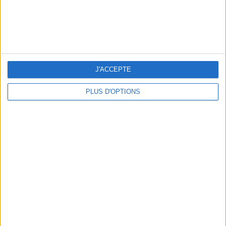
BEACHWEAR ESSENTIALS FOR THE ULTIMATE SUMMER WARDROBE
J'ACCEPTE
PLUS D'OPTIONS
A MUSEUM + A RESTAURANT: THE WINNING COMBO