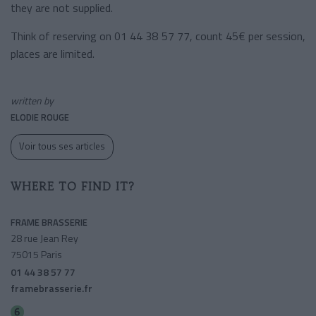
they are not supplied.
Think of reserving on 01 44 38 57 77, count 45€ per session,
places are limited.
written by
ELODIE ROUGE
Voir tous ses articles
WHERE TO FIND IT?
FRAME BRASSERIE
28 rue Jean Rey
75015 Paris
01 44 38 57 77
framebrasserie.fr
Bir-hakeim (grenelle)