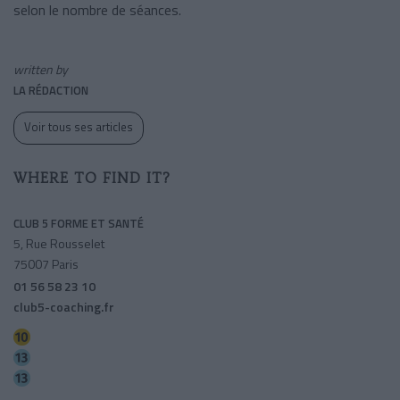
selon le nombre de séances.
written by
LA RÉDACTION
Voir tous ses articles
WHERE TO FIND IT?
CLUB 5 FORME ET SANTÉ
5, Rue Rousselet
75007 Paris
01 56 58 23 10
club5-coaching.fr
Duroc
Saint-francois-xavier
Duroc