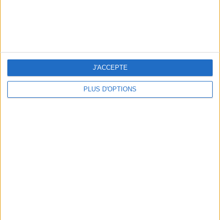
J'ACCEPTE
PLUS D'OPTIONS
BEACHWEAR ESSENTIALS FOR THE ULTIMATE SUMMER WARDROBE