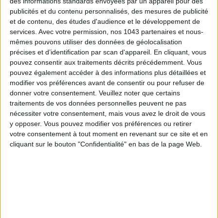
des informations standards envoyées par un appareil pour des
publicités et du contenu personnalisés, des mesures de publicité
et de contenu, des études d'audience et le développement de
services.
Avec votre permission, nos 1043 partenaires et nous-
mêmes pouvons utiliser des données de géolocalisation
précises et d’identification par scan d'appareil. En cliquant, vous
pouvez consentir aux traitements décrits précédemment. Vous
pouvez également accéder à des informations plus détaillées et
modifier vos préférences avant de consentir ou pour refuser de
donner votre consentement.
Veuillez noter que certains
traitements de vos données personnelles peuvent ne pas
nécessiter votre consentement, mais vous avez le droit de vous
Envie d’un
rouge à lèvres
qui tient sans compromis ?
y opposer. Vous pouvez modifier vos préférences ou retirer
L’
Infaillible Matte Resistance de L’Oréal
ne vous lâchera pas
votre consentement à tout moment en revenant sur ce site et en
de la journée. Son
embout à pointe fine
permet une
cliquant sur le bouton "Confidentialité" en bas de la page Web.
application précise, idéale surtout pour le contour des lèvres.
Le rendu est
mat
, mais pour celles qui préfèrent un effet plus
shiny, il suffit d’ajouter un
gloss
par-dessus. Un vrai
basique
à posséder pour les longues journées qui laissent peu de
temps aux retouches beauté.