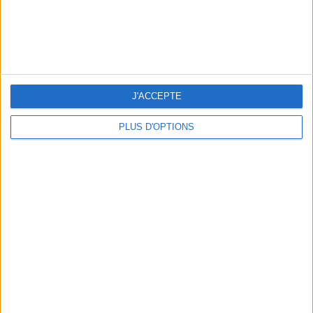
écrit par
ALEXANDRA FERNANDES
Voir tous ses articles
J'ACCEPTE
JE PARTAGE !
PLUS D'OPTIONS