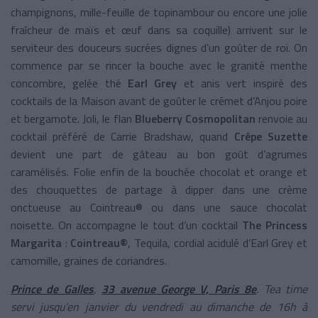
champignons, mille-feuille de topinambour ou encore une jolie
fraîcheur de maïs et œuf dans sa coquille) arrivent sur le
serviteur des douceurs sucrées dignes d’un goûter de roi. On
commence par se rincer la bouche avec le granité menthe
concombre, gelée thé
Earl Grey
et anis vert inspiré des
cocktails de la Maison avant de goûter le crémet d’Anjou poire
et bergamote. Joli, le flan
Blueberry Cosmopolitan
renvoie au
cocktail préféré de Carrie Bradshaw, quand
Crêpe Suzette
devient une part de gâteau au bon goût d’agrumes
caramélisés. Folie enfin de la bouchée chocolat et orange et
des chouquettes de partage à dipper dans une crème
onctueuse au Cointreau® ou dans une sauce chocolat
noisette. On accompagne le tout d’un cocktail
The Princess
Margarita
:
Cointreau®
, Tequila, cordial acidulé d’Earl Grey et
camomille, graines de coriandres.
Prince de Galles
,
33 avenue George V, Paris 8e
. Tea time
servi jusqu’en janvier du vendredi au dimanche de 16h à