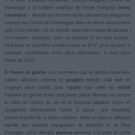
hommage à la célèbre créatrice de mode française
Jenny
Sacerdote
– dévoile un tea time où les silhouettes élégantes
croisent les flûtes de champagne dans un décor assurément
girly. C’est simple : on se croirait dans une maison de poupée !
Un moment suspendu, tout en douceur et en rose poudré :
idéal pour un tea time complice avec sa B.F.F. pour se livrer à
quelques confidences entre deux pâtisseries, le tout pour
moins de 40 €…
À l’heure du goûter :
on commence par de petites bouchées
salées délicates comme la
gougère
relevée d’
ail noir
et
d’oignon doux confit, puis nappée d’un voile de
comté
fondant et garnie d’une onctueuse sauce Mornay, ou encore
le céleri en croûte de sel et la focaccia piquillos, thym et
vinaigrette délicatement fumée. À suivre : une farandole
sucrée inspirée de la haute couture. Visez un peu ce délicieux
succès
aux saveurs voyageuses de pistache et de fleur
d’oranger, cette délicate
pavlova
aérienne à la poire et cette