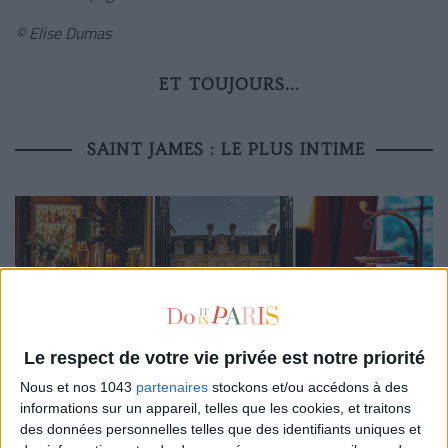
© Elise Dumas
ET TOUJOURS...
SAINT JAMES : LE PLUS INTIME
Le respect de votre vie privée est notre priorité
Nous et nos 1043
partenaires
stockons et/ou accédons à des
L’atmosphère :
dans les beaux quartiers de Paris, l’hôtel
informations sur un appareil, telles que les cookies, et traitons
des données personnelles telles que des identifiants uniques et
Saint James
parvient à cultiver une certaine confidentialité.