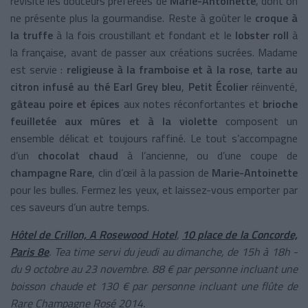
revisite les douceurs préférées de
Marie-Antoinette
, dont on
ne présente plus la gourmandise. Reste à goûter le
croque à
la truffe
à la fois croustillant et fondant et le
lobster roll
à
la française, avant de passer aux créations sucrées. Madame
est servie :
religieuse à la framboise et à la rose
,
tarte au
citron infusé au thé Earl Grey bleu
,
Petit Écolier
réinventé,
gâteau poire et épices
aux notes réconfortantes et
brioche
feuilletée aux mûres et à la violette
composent un
ensemble délicat et toujours raffiné. Le tout s’accompagne
d’un
chocolat chaud
à l’ancienne, ou d’une coupe de
champagne Rare
, clin d’œil à la passion de
Marie-Antoinette
pour les bulles. Fermez les yeux, et laissez-vous emporter par
ces saveurs d’un autre temps.
Hôtel de Crillon, A Rosewood Hotel
,
10 place de la Concorde,
Paris 8e
.
Tea time servi du jeudi au dimanche, de 15h à 18h -
du 9 octobre au 23 novembre. 88 € par personne incluant une
boisson chaude et 130 € par personne incluant une flûte de
Rare Champagne Rosé 2014.