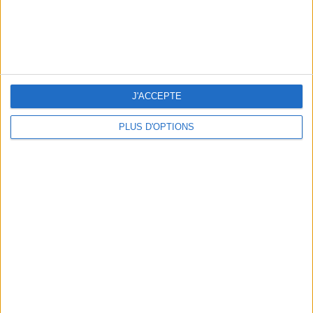
ADOPT PARFUMS RÉVOLUTIONNE LA PARFUMERIE MADE IN FRANCE À PETIT PRIX
J'ACCEPTE
PLUS D'OPTIONS
TOUT CE QUE VOUS DEVEZ FAIRE À PARIS EN AOÛT