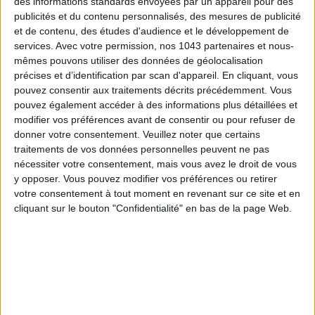
des informations standards envoyées par un appareil pour des
Son glorieux décor, totalement repensé par
Laura Gonzalez
,
publicités et du contenu personnalisés, des mesures de publicité
célèbre un maximalisme raffiné tout de papiers peints,
et de contenu, des études d'audience et le développement de
escaliers majestueux et tapisseries. Rien que l’entrée de
services.
Avec votre permission, nos 1043 partenaires et nous-
l’établissement, auréolé de 4 clefs Michelin, pose déjà un
mêmes pouvons utiliser des données de géolocalisation
statement follement luxe entre sa fontaine, sa façade et son
précises et d’identification par scan d'appareil. En cliquant, vous
pouvez consentir aux traitements décrits précédemment. Vous
jardin d’hiver que l’on aperçoit au loin. Notre spot préféré ? Le
pouvez également accéder à des informations plus détaillées et
Bar - Bibliothèque, normalement réservé aux membres
modifier vos préférences avant de consentir ou pour refuser de
exclusifs du club de l’hôtel, où l’on prend désormais place pour
donner votre consentement.
Veuillez noter que certains
un tea time de rêve dans
une atmosphère à l’anglaise avec
traitements de vos données personnelles peuvent ne pas
des
livres anciens
à perte de vue, des fauteuils en velours
nécessiter votre consentement, mais vous avez le droit de vous
y opposer. Vous pouvez modifier vos préférences ou retirer
cosy à souhait et de grands tapis. Un vrai décor de film !
votre consentement à tout moment en revenant sur ce site et en
cliquant sur le bouton "Confidentialité" en bas de la page Web.
À l’heure du goûter :
piloté par la talentueuse cheffe
pâtissière
Coline Doussin
, le tea time offre une sélection
singulière qui débute par un
club sandwich
au poulet sur son
pain brioché. L’initiation faite, place à la délicatesse avec un
sorbet
thé vert au jasmin et ses
poires Williams
pour une
mise en bouche pleine de fraîcheur. S’ensuit un assortiment de