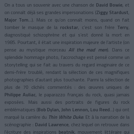
On a tous un souvenir avec une chanson de
David Bowie
, et
on connaît déjà ses grandes impersonations (
Ziggy
Stardust
,
Major Tom
…). Mais ce qu’on connaît moins, quand on fait
tomber le masque de la
rockstar
, c’est son frère
Terry
,
diagnostiqué schizophrène et qui s’est donné la mort en
1985. Pourtant, il était une inspiration majeure de l’artiste (on
pense au mystique morceau
All the mad men
). Dans ce
splendide hommage photo, l’accrochage est pensé comme un
storytelling qui se fait au travers du regard imaginaire de ce
demi-frère troublé, rendant la sélection de ces magnifiques
photographies d’autant plus touchante. Parmi la sélection de
plus de 70 clichés commentés : des œuvres uniques de
Philippe Auliac
, le paparazzo français du rock, quasi jamais
exposées. Mais aussi des portraits de figures du rock
emblématiques (
Bob Dylan, John Lennon, Lou Reed
…) qui ont
marqué la carrière du
Thin White Duke
. Et à la narration de la
scénographie :
David Lawrence
, chez lequel on retrouve dans
l'écriture des inspirations
beatnik
, mouvement littéraire qui