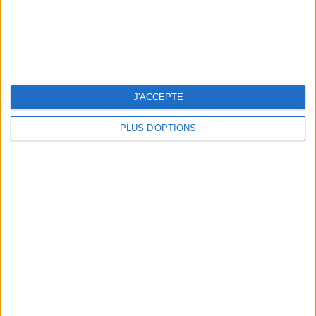
ADOPT PARFUMS RÉVOLUTIONNE LA PARFUMERIE MADE IN FRANCE À PETIT PRIX
J'ACCEPTE
PLUS D'OPTIONS
TOUT CE QUE VOUS DEVEZ FAIRE À PARIS EN AOÛT