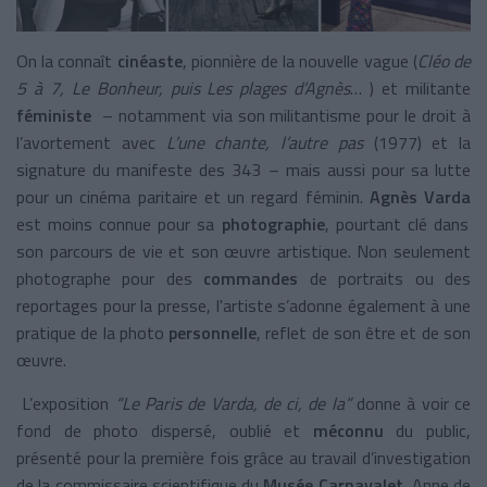
On la connaît
cinéaste
, pionnière de la nouvelle vague (
Cléo de
5 à 7, Le Bonheur, puis Les plages d’Agnès
… ) et militante
féministe
– notamment via son militantisme pour le droit à
l’avortement avec
L’une chante, l’autre pas
(1977) et la
signature du manifeste des 343 – mais aussi pour sa lutte
pour un cinéma paritaire et un regard féminin.
Agnès Varda
est moins connue pour sa
photographie
, pourtant clé dans
son parcours de vie et son œuvre artistique. Non seulement
photographe pour des
commandes
de portraits ou des
reportages pour la presse, l'artiste s’adonne également à une
pratique de la photo
personnelle
, reflet de son être et de son
œuvre.
L’exposition
“Le Paris de Varda, de ci, de la”
donne à voir ce
fond de photo dispersé, oublié et
méconnu
du public,
présenté pour la première fois grâce au travail d’investigation
de la commissaire scientifique du
Musée Carnavalet
, Anne de