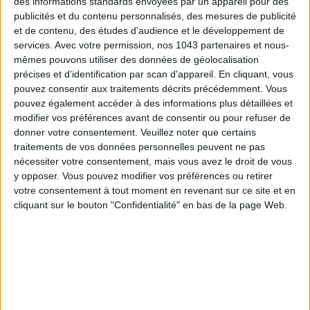
des informations standards envoyées par un appareil pour des
publicités et du contenu personnalisés, des mesures de publicité
DENNIS MORRIS À LA MAISON EUROPÉENNE
et de contenu, des études d'audience et le développement de
DE LA PHOTOGRAPHIE
services.
Avec votre permission, nos 1043 partenaires et nous-
mêmes pouvons utiliser des données de géolocalisation
précises et d’identification par scan d'appareil. En cliquant, vous
pouvez consentir aux traitements décrits précédemment. Vous
pouvez également accéder à des informations plus détaillées et
modifier vos préférences avant de consentir ou pour refuser de
donner votre consentement.
Veuillez noter que certains
traitements de vos données personnelles peuvent ne pas
nécessiter votre consentement, mais vous avez le droit de vous
y opposer. Vous pouvez modifier vos préférences ou retirer
votre consentement à tout moment en revenant sur ce site et en
cliquant sur le bouton "Confidentialité" en bas de la page Web.
On s’est tous déjà arrêtés sur ses photos iconiques, mais
sans jamais savoir que c’était lui !
Dennis Morris
prend
possession de la
Maison Européenne de la Photographie
,
non loin de la
place des Vosges
. On s’y donne rendez-vous
jusqu’au 18 mai pour admirer de vraies big stars de la
musique.