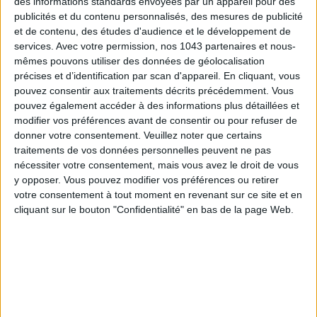
des informations standards envoyées par un appareil pour des
publicités et du contenu personnalisés, des mesures de publicité
ÉLYSÉE - ÉTOILE: CHIC ADDRESSES TO REMEMBER
et de contenu, des études d'audience et le développement de
services.
Avec votre permission, nos 1043 partenaires et nous-
mêmes pouvons utiliser des données de géolocalisation
précises et d’identification par scan d'appareil. En cliquant, vous
pouvez consentir aux traitements décrits précédemment. Vous
pouvez également accéder à des informations plus détaillées et
modifier vos préférences avant de consentir ou pour refuser de
donner votre consentement.
Veuillez noter que certains
traitements de vos données personnelles peuvent ne pas
nécessiter votre consentement, mais vous avez le droit de vous
y opposer. Vous pouvez modifier vos préférences ou retirer
votre consentement à tout moment en revenant sur ce site et en
SUMMER JEWELRY THAT CAPTURES THE SEASON
cliquant sur le bouton "Confidentialité" en bas de la page Web.