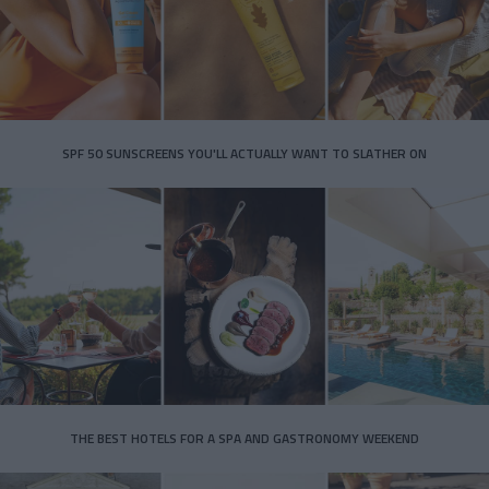
SPF 50 SUNSCREENS YOU'LL ACTUALLY WANT TO SLATHER ON
THE BEST HOTELS FOR A SPA AND GASTRONOMY WEEKEND