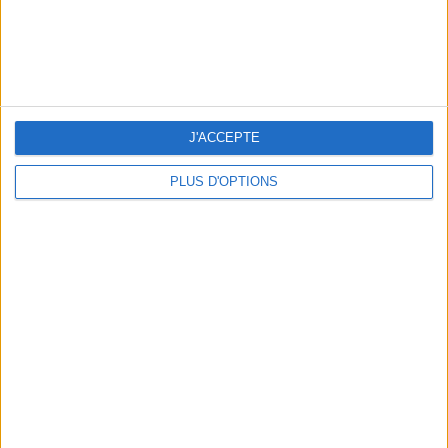
THE BEST COLD DRINKS TO GRAB IN PARIS
J'ACCEPTE
PLUS D'OPTIONS
THE PRETTIEST OUTDOOR POOLS IN PARIS