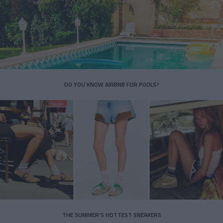
DO YOU KNOW AIRBNB FOR POOLS?
THE SUMMER’S HOTTEST SNEAKERS