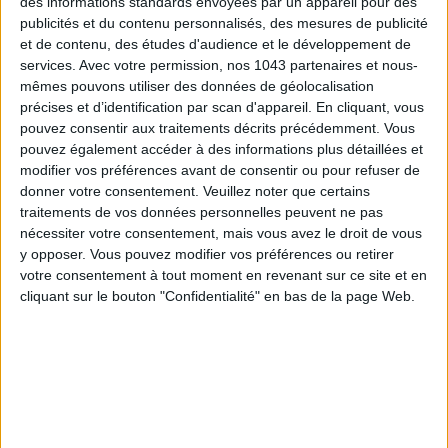
des informations standards envoyées par un appareil pour des
publicités et du contenu personnalisés, des mesures de publicité
ÉLYSÉE - ÉTOILE: CHIC ADDRESSES TO REMEMBER
et de contenu, des études d'audience et le développement de
services.
Avec votre permission, nos 1043 partenaires et nous-
mêmes pouvons utiliser des données de géolocalisation
précises et d’identification par scan d'appareil. En cliquant, vous
pouvez consentir aux traitements décrits précédemment. Vous
pouvez également accéder à des informations plus détaillées et
modifier vos préférences avant de consentir ou pour refuser de
donner votre consentement.
Veuillez noter que certains
traitements de vos données personnelles peuvent ne pas
nécessiter votre consentement, mais vous avez le droit de vous
y opposer. Vous pouvez modifier vos préférences ou retirer
votre consentement à tout moment en revenant sur ce site et en
cliquant sur le bouton "Confidentialité" en bas de la page Web.
SUMMER JEWELRY THAT CAPTURES THE SEASON