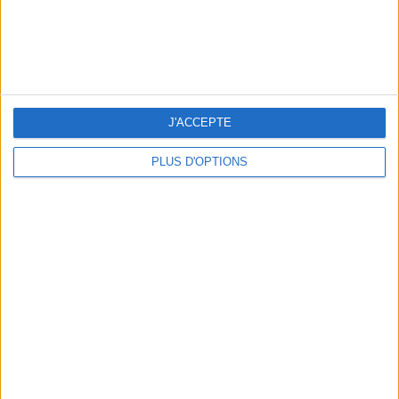
THE BEST COLD DRINKS TO GRAB IN PARIS
J'ACCEPTE
PLUS D'OPTIONS
THE PRETTIEST OUTDOOR POOLS IN PARIS