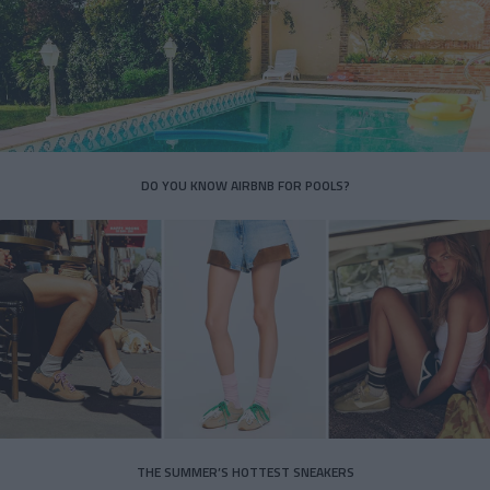
DO YOU KNOW AIRBNB FOR POOLS?
THE SUMMER’S HOTTEST SNEAKERS