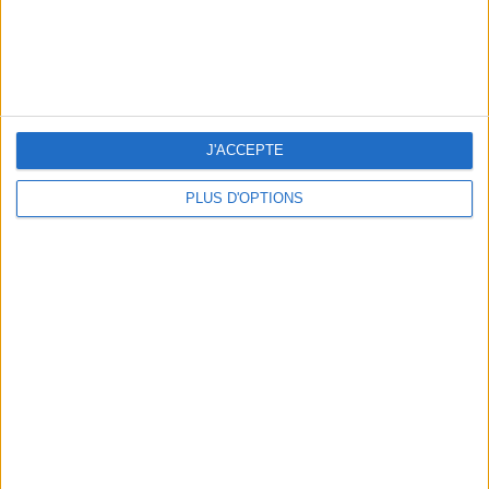
THE BEST COLD DRINKS TO GRAB IN PARIS
J'ACCEPTE
PLUS D'OPTIONS
THE PRETTIEST OUTDOOR POOLS IN PARIS