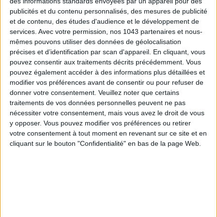
des informations standards envoyées par un appareil pour des
publicités et du contenu personnalisés, des mesures de publicité
ÉLYSÉE - ÉTOILE: CHIC ADDRESSES TO REMEMBER
et de contenu, des études d'audience et le développement de
services.
Avec votre permission, nos 1043 partenaires et nous-
mêmes pouvons utiliser des données de géolocalisation
précises et d’identification par scan d'appareil. En cliquant, vous
pouvez consentir aux traitements décrits précédemment. Vous
pouvez également accéder à des informations plus détaillées et
modifier vos préférences avant de consentir ou pour refuser de
donner votre consentement.
Veuillez noter que certains
traitements de vos données personnelles peuvent ne pas
nécessiter votre consentement, mais vous avez le droit de vous
y opposer. Vous pouvez modifier vos préférences ou retirer
votre consentement à tout moment en revenant sur ce site et en
cliquant sur le bouton "Confidentialité" en bas de la page Web.
SUMMER JEWELRY THAT CAPTURES THE SEASON