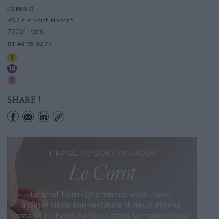
EX NIHILO
352, rue Saint-Honoré
75001 Paris
01 40 15 93 77
Tuileries
Pyramides
Pyramides
SHARE !