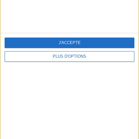
J'ACCEPTE
THE HOTTEST NEW STREET FOOD SPOTS IN PARIS
PLUS D'OPTIONS
BEACHWEAR ESSENTIALS FOR THE ULTIMATE SUMMER WARDROBE