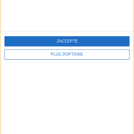
J'ACCEPTE
PLUS D'OPTIONS
BEACHWEAR ESSENTIALS FOR THE ULTIMATE SUMMER WARDROBE