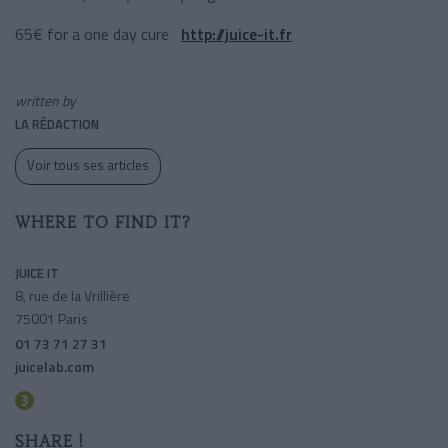
65€ for a one day cure
http://juice-it.fr
written by
LA RÉDACTION
Voir tous ses articles
WHERE TO FIND IT?
JUICE IT
8, rue de la Vrillière
75001 Paris
01 73 71 27 31
juicelab.com
Bourse
SHARE !