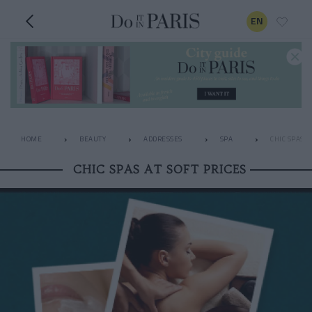
EN
HOME
BEAUTY
ADDRESSES
SPA
CHIC SPAS A
CHIC SPAS AT SOFT PRICES