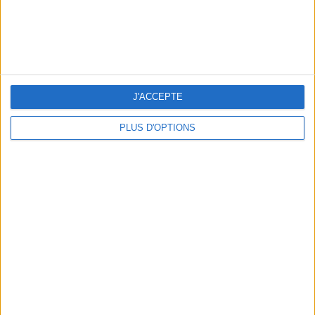
THE HOTTEST NEW STREET FOOD SPOTS IN PARIS
J'ACCEPTE
PLUS D'OPTIONS
BEACHWEAR ESSENTIALS FOR THE ULTIMATE SUMMER WARDROBE