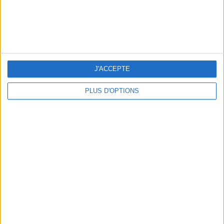
THE BEST COLD DRINKS TO GRAB IN PARIS
J'ACCEPTE
PLUS D'OPTIONS
THE PRETTIEST OUTDOOR POOLS IN PARIS