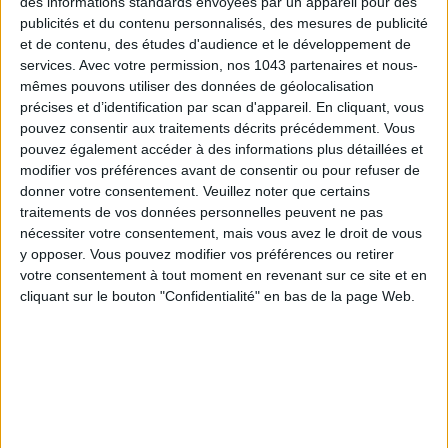
des informations standards envoyées par un appareil pour des
publicités et du contenu personnalisés, des mesures de publicité
et de contenu, des études d'audience et le développement de
services.
Avec votre permission, nos 1043 partenaires et nous-
ÉLYSÉE - ÉTOILE: CHIC ADDRESSES TO REMEMBER
mêmes pouvons utiliser des données de géolocalisation
précises et d’identification par scan d'appareil. En cliquant, vous
pouvez consentir aux traitements décrits précédemment. Vous
pouvez également accéder à des informations plus détaillées et
modifier vos préférences avant de consentir ou pour refuser de
donner votre consentement.
Veuillez noter que certains
traitements de vos données personnelles peuvent ne pas
nécessiter votre consentement, mais vous avez le droit de vous
y opposer. Vous pouvez modifier vos préférences ou retirer
votre consentement à tout moment en revenant sur ce site et en
cliquant sur le bouton "Confidentialité" en bas de la page Web.
SUMMER JEWELRY THAT CAPTURES THE SEASON