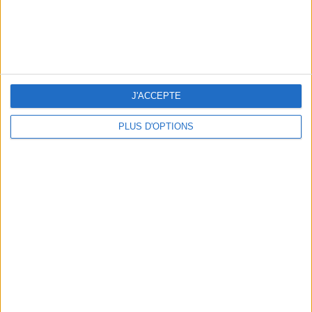
J'ACCEPTE
PLUS D'OPTIONS
THE HOTTEST NEW STREET FOOD SPOTS IN PARIS