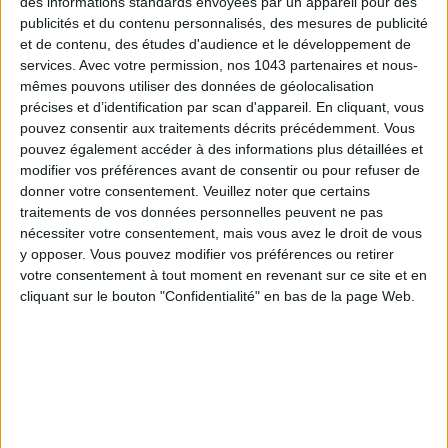
des informations standards envoyées par un appareil pour des
publicités et du contenu personnalisés, des mesures de publicité
SPF 50 SUNSCREENS YOU'LL ACTUALLY WANT TO SLATHER ON
et de contenu, des études d'audience et le développement de
services.
Avec votre permission, nos 1043 partenaires et nous-
mêmes pouvons utiliser des données de géolocalisation
précises et d’identification par scan d'appareil. En cliquant, vous
pouvez consentir aux traitements décrits précédemment. Vous
pouvez également accéder à des informations plus détaillées et
modifier vos préférences avant de consentir ou pour refuser de
donner votre consentement.
Veuillez noter que certains
traitements de vos données personnelles peuvent ne pas
nécessiter votre consentement, mais vous avez le droit de vous
y opposer. Vous pouvez modifier vos préférences ou retirer
votre consentement à tout moment en revenant sur ce site et en
THE BEST HOTELS FOR A SPA AND GASTRONOMY WEEKEND
cliquant sur le bouton "Confidentialité" en bas de la page Web.