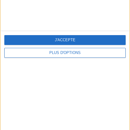
THE HOTTEST NEW STREET FOOD SPOTS IN PARIS
J'ACCEPTE
PLUS D'OPTIONS
BEACHWEAR ESSENTIALS FOR THE ULTIMATE SUMMER WARDROBE