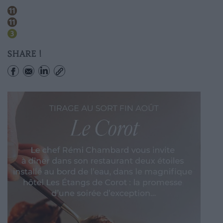
Republique
Arts-et-metiers
Temple
SHARE !