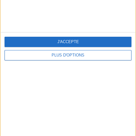
THE HOTTEST NEW STREET FOOD SPOTS IN PARIS
J'ACCEPTE
PLUS D'OPTIONS
BEACHWEAR ESSENTIALS FOR THE ULTIMATE SUMMER WARDROBE