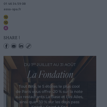
01 46 34 59 08
assa-spa.fr
Odeon
Mabillon
Saint-michel
SHARE !