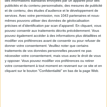
des informations standards envoyées par un appareil pour des
TOUT CE QUE VOUS DEVEZ FAIRE À PARIS EN AOÛT
publicités et du contenu personnalisés, des mesures de publicité
et de contenu, des études d'audience et le développement de
services.
Avec votre permission, nos 1043 partenaires et nous-
mêmes pouvons utiliser des données de géolocalisation
précises et d’identification par scan d'appareil. En cliquant, vous
pouvez consentir aux traitements décrits précédemment. Vous
pouvez également accéder à des informations plus détaillées et
modifier vos préférences avant de consentir ou pour refuser de
donner votre consentement.
Veuillez noter que certains
traitements de vos données personnelles peuvent ne pas
nécessiter votre consentement, mais vous avez le droit de vous
y opposer. Vous pouvez modifier vos préférences ou retirer
LES SPF 50 QUI DONNENT ENVIE DE SE TARTINER
votre consentement à tout moment en revenant sur ce site et en
cliquant sur le bouton "Confidentialité" en bas de la page Web.