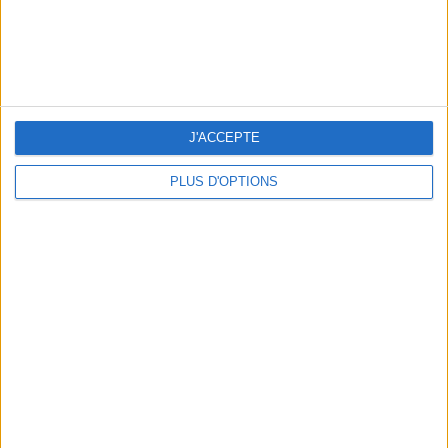
5 ESCAPADES AVEC SPA À MOINS DE 2H DE PARIS
J'ACCEPTE
PLUS D'OPTIONS
NOS ADRESSES CHOUCHOUTES POUR UNE VIRÉE À DEAUVILLE-TROUVILLE