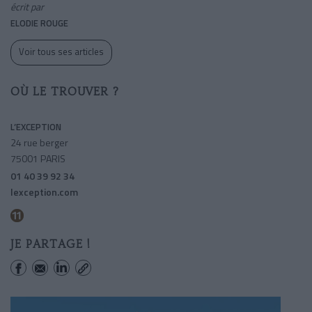
écrit par
ELODIE ROUGE
Voir tous ses articles
OÙ LE TROUVER ?
L’EXCEPTION
24 rue berger
75001 PARIS
01 40 39 92 34
lexception.com
Goncourt (hopital Saint-louis)
JE PARTAGE !