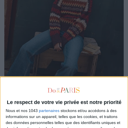
Si Isabel Marant
nous a rappelé le potentiel mode du
jacquard montagne
,
Monoprix
en décline une version
parfaite à prix sympa paré d’un col rond et de
motifs
Le respect de votre vie privée est notre priorité
géométriques
pour une ambiance chalet chic. Un petit banger
Nous et nos 1043
partenaires
stockons et/ou accédons à des
qu’aurait tout à fait pu porter
Selena Gomez
avec une
informations sur un appareil, telles que les cookies, et traitons
minijupe dans
Only murders in the building
.
des données personnelles telles que des identifiants uniques et