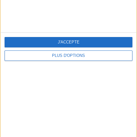
prolonger la soirée pour un drink plus décontracté.
460 € - Je l’achète !
J'ACCEPTE
PLUS D'OPTIONS
LA MENTHE À L’EAU