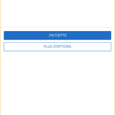
99,99 € - Mango
J'ACCEPTE
49,99 €
- Mango
PLUS D'OPTIONS
LE MANTEAU À CARREAUX