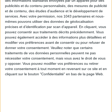
des informations standards envoyées par un appareil pour des
d'accessoire qui suffit à twister tout un look.
publicités et du contenu personnalisés, des mesures de publicité
et de contenu, des études d'audience et le développement de
services.
Avec votre permission, nos 1043 partenaires et nous-
mêmes pouvons utiliser des données de géolocalisation
200 € - Mellow Yellow
précises et d’identification par scan d'appareil. En cliquant, vous
pouvez consentir aux traitements décrits précédemment. Vous
pouvez également accéder à des informations plus détaillées et
modifier vos préférences avant de consentir ou pour refuser de
donner votre consentement.
Veuillez noter que certains
LA PARFAITE VESTE DE MI-SAISON
traitements de vos données personnelles peuvent ne pas
nécessiter votre consentement, mais vous avez le droit de vous
y opposer. Vous pouvez modifier vos préférences ou retirer
votre consentement à tout moment en revenant sur ce site et en
cliquant sur le bouton "Confidentialité" en bas de la page Web.