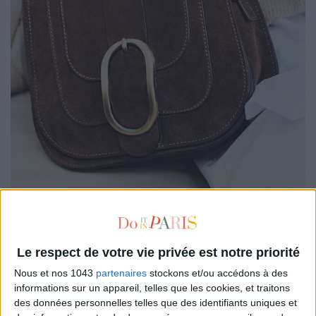
Petit mais ultra-pratique, cette
besace
en
cuir
velours
Le respect de votre vie privée est notre priorité
chocolat
Mellow Yellow
nous suit partout, de la balade en
Nous et nos 1043
partenaires
stockons et/ou accédons à des
campagne au marché du dimanche. On adore sa
boucle dorée
informations sur un appareil, telles que les cookies, et traitons
qui apporte la touche élégante, l’air de rien : le genre
des données personnelles telles que des identifiants uniques et