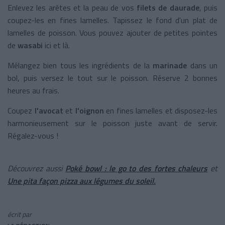
Enlevez les arêtes et la peau de vos
filets de daurade
, puis
coupez-les en fines lamelles. Tapissez le fond d'un plat de
lamelles de poisson. Vous pouvez ajouter de petites pointes
de
wasabi
ici et là.
Mélangez bien tous les ingrédients de la
marinade
dans un
bol, puis versez le tout sur le poisson. Réserve 2 bonnes
heures au frais.
Coupez
l'avocat
et
l'oignon
en fines lamelles et disposez-les
harmonieusement sur le poisson juste avant de servir.
Régalez-vous !
Découvrez aussi
Poké bowl : le go to des fortes chaleurs
et
Une pita façon pizza aux légumes du soleil.
écrit par