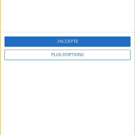
J'ACCEPTE
LES MEILLEURES TABLES SUDISTES DE PARIS
PLUS D'OPTIONS
5 ESCAPADES AVEC SPA À MOINS DE 2H DE PARIS