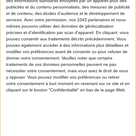
des informations standards envoyées par un appareil pour des
publicités et du contenu personnalisés, des mesures de publicité
Inscrivez-vous à notre newsletter
et de contenu, des études d'audience et le développement de
services.
Avec votre permission, nos 1043 partenaires et nous-
mêmes pouvons utiliser des données de géolocalisation
S'INSCRIRE
précises et d’identification par scan d'appareil. En cliquant, vous
pouvez consentir aux traitements décrits précédemment. Vous
pouvez également accéder à des informations plus détaillées et
modifier vos préférences avant de consentir ou pour refuser de
donner votre consentement.
Veuillez noter que certains
traitements de vos données personnelles peuvent ne pas
nécessiter votre consentement, mais vous avez le droit de vous
y opposer. Vous pouvez modifier vos préférences ou retirer
votre consentement à tout moment en revenant sur ce site et en
cliquant sur le bouton "Confidentialité" en bas de la page Web.
LES MEILLEURS HÔTELS POUR UN WEEK-END SPA ET GASTRONOMIE