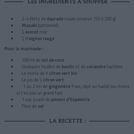
LES INGRÉDIENTS À SHOPPER
2-4 filets de
daurade
royale (environ 150 à 200 g)
Wasabi
(optionnel)
½
avocat
mûr
¼ d'
oignon rouge
Pour la marinade :
100 ml de
lait de coco
Quelques feuilles de
basilic
et de
coriandre
hachées
Le zeste de
1 citron vert bio
Le jus de ½
citron vert
1 ou 2 cm de
gingembre
frais, râpé ou haché (ou moins
si t'es pas un grand fan)
1 cuil. à café de
piment d'Espelette
Fleur de
sel
LA RECETTE :