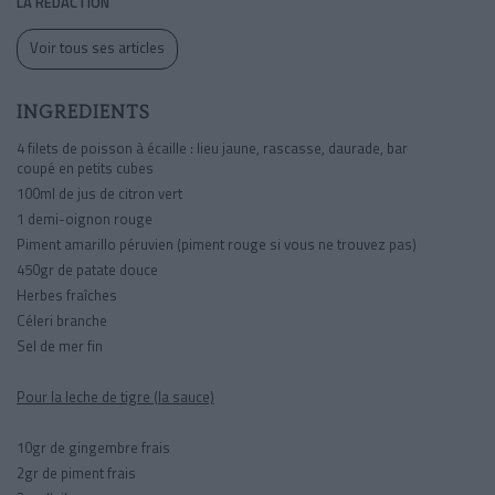
LA RÉDACTION
Voir tous ses articles
INGREDIENTS
4 filets de poisson à écaille : lieu jaune, rascasse, daurade, bar
coupé en petits cubes
100ml de jus de citron vert
1 demi-oignon rouge
Piment amarillo péruvien (piment rouge si vous ne trouvez pas)
450gr de patate douce
Herbes fraîches
Céleri branche
Sel de mer fin
Pour la leche de tigre (la sauce)
10gr de gingembre frais
2gr de piment frais