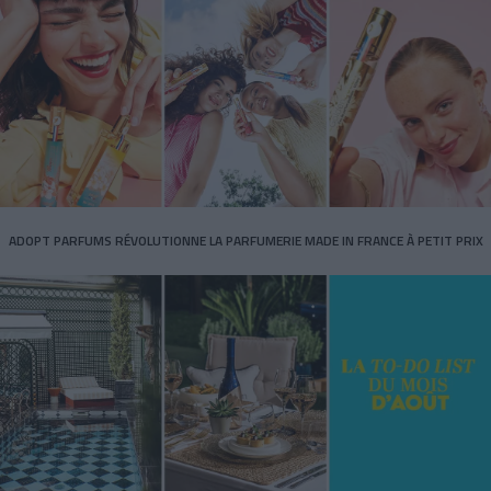
ADOPT PARFUMS RÉVOLUTIONNE LA PARFUMERIE MADE IN FRANCE À PETIT PRIX