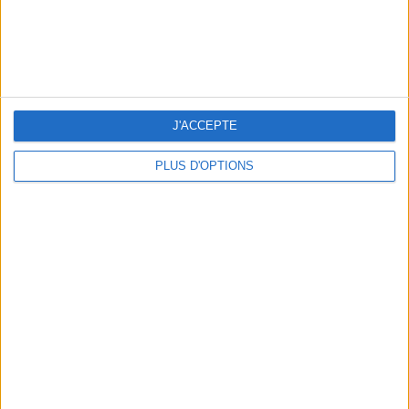
LA SEMAINE DE DO IT
J'ACCEPTE
PLUS D'OPTIONS
LES EXPOS À RATTRAPER À TOUT PRIX CET ÉTÉ