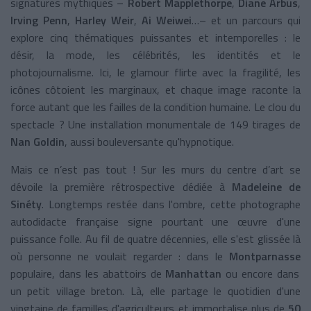
signatures mythiques –
Robert Mapplethorpe
,
Diane Arbus
,
Irving Penn
,
Harley Weir
,
Ai Weiwei
…– et un parcours qui
explore cinq thématiques puissantes et intemporelles : le
désir, la mode, les célébrités, les identités et le
photojournalisme. Ici, le glamour flirte avec la fragilité, les
icônes côtoient les marginaux, et chaque image raconte la
force autant que les failles de la condition humaine. Le clou du
spectacle ? Une installation monumentale de 149 tirages de
Nan Goldin
, aussi bouleversante qu'hypnotique.
Mais ce n’est pas tout ! Sur les murs du centre d’art se
dévoile la première rétrospective dédiée à
Madeleine de
Sinéty
. Longtemps restée dans l'ombre, cette photographe
autodidacte française signe pourtant une œuvre d'une
puissance folle. Au fil de quatre décennies, elle s'est glissée là
où personne ne voulait regarder : dans le
Montparnasse
populaire, dans les abattoirs de
Manhattan
ou encore dans
un petit village breton. Là, elle partage le quotidien d'une
vingtaine de familles d'agriculteurs et immortalise plus de
50