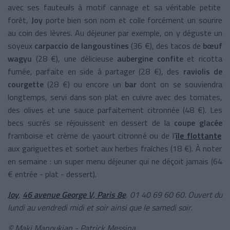
avec ses fauteuils à motif cannage et sa véritable petite
forêt,
Joy
porte bien son nom et colle forcément un sourire
au coin des lèvres. Au déjeuner par exemple, on y déguste un
soyeux
carpaccio de langoustines
(36 €), des tacos de
bœuf
wagyu
(28 €), une délicieuse
aubergine confite
et ricotta
fumée, parfaite en side à partager (28 €), des
raviolis de
courgette
(28 €) ou encore un
bar
dont on se souviendra
longtemps, servi dans son plat en cuivre avec des tomates,
des olives et une sauce parfaitement citronnée (48 €). Les
becs sucrés se réjouissent en dessert de la
coupe glacée
framboise et crème de yaourt citronné ou de l’
île flottante
aux gariguettes et sorbet aux herbes fraîches (18 €). À noter
en semaine : un super menu déjeuner qui ne déçoit jamais (64
€ entrée - plat - dessert).
Joy
,
46 avenue George V, Paris 8e
. 01 40 69 60 60. Ouvert du
lundi au vendredi midi et soir ainsi que le samedi soir.
© Maki Manoukian - Patrick Messina