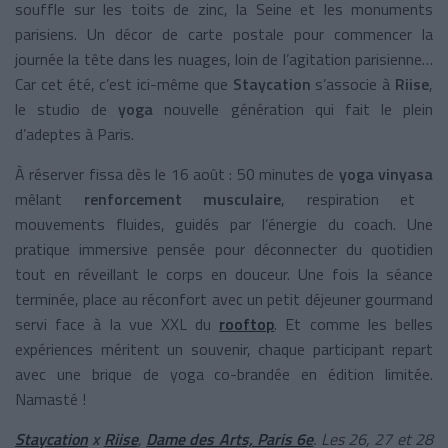
souffle sur les toits de zinc, la Seine et les monuments
parisiens. Un décor de carte postale pour commencer la
journée la tête dans les nuages, loin de l’agitation parisienne…
Car cet été, c’est ici-même que
Staycation
s’associe à
Riise
,
le studio de
yoga
nouvelle génération qui fait le plein
d’adeptes à Paris.
À réserver fissa dès le 16 août : 50 minutes de
yoga vinyasa
mêlant
renforcement musculaire
, respiration et
mouvements fluides, guidés par l’énergie du coach. Une
pratique immersive pensée pour déconnecter du quotidien
tout en réveillant le corps en douceur. Une fois la séance
terminée, place au réconfort avec un petit déjeuner gourmand
servi face à la vue XXL du
rooftop
. Et comme les belles
expériences méritent un souvenir, chaque participant repart
avec une brique de yoga co-brandée en édition limitée.
Namasté !
Staycation
x
Riise
,
Dame des Arts, Paris 6e
. Les 26, 27 et 28