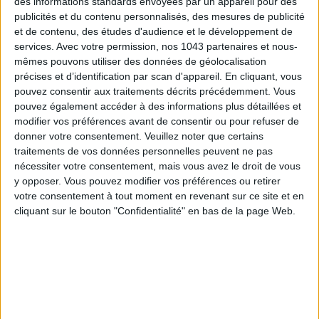
des informations standards envoyées par un appareil pour des
vestiaires impeccables, produits de soin à disposition et
publicités et du contenu personnalisés, des mesures de publicité
ambiance feutrée donnent davantage l'impression d’entrer
et de contenu, des études d'audience et le développement de
dans un boutique-hôtel que dans un studio de fitness. Une
services.
Avec votre permission, nos 1043 partenaires et nous-
bulle hors du temps où l’on vient autant pour se dépasser que
mêmes pouvons utiliser des données de géolocalisation
précises et d’identification par scan d'appareil. En cliquant, vous
pour souffler.
pouvez consentir aux traitements décrits précédemment. Vous
pouvez également accéder à des informations plus détaillées et
La spécialité de la maison ? Le
Hot Pilates
, pratiqué dans une
modifier vos préférences avant de consentir ou pour refuser de
salle chauffée à…
35 °C
. Une chaleur maîtrisée qui favorise la
donner votre consentement.
Veuillez noter que certains
mobilité, intensifie le renforcement musculaire et permet de
traitements de vos données personnelles peuvent ne pas
travailler en profondeur tout en gagnant en souplesse. Au
nécessiter votre consentement, mais vous avez le droit de vous
programme, plusieurs formats de
50 minutes
adaptés à
y opposer. Vous pouvez modifier vos préférences ou retirer
votre consentement à tout moment en revenant sur ce site et en
toutes les envies : le
Signature
, idéal pour découvrir la
cliquant sur le bouton "Confidentialité" en bas de la page Web.
méthode, le
Total Burn
pour celles qui recherchent une
séance plus cardio, sans oublier des cours davantage axés sur
la
récupération
et la
mobilité
. Les coachs accompagnent
chaque élève avec précision, corrigent les postures et
insufflent une énergie motivante, quel que soit le niveau. Le
plus : l’espace
Recovery
! Parce que la récupération fait