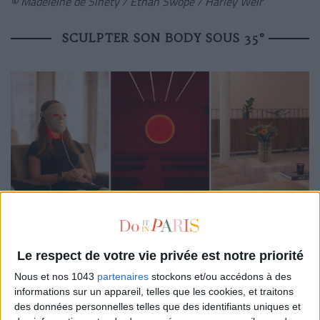
©
Madeleine de Sinéty / Ethan Swope / Harley Weir
SCULPTER SON BODY SOUS 35°
C’est le nouveau spot qui fait grimper la
température
!
Installé à deux pas des
Grands Boulevards
,
Ember Studio
Le respect de votre vie privée est notre priorité
casse les codes du studio de sport traditionnel. Dès l’entrée,
le tumulte parisien s’efface pour laisser place à un cocon
Nous et nos 1043
partenaires
stockons et/ou accédons à des
informations sur un appareil, telles que les cookies, et traitons
design qui crée une atmosphère presque méditative. Ici,
des données personnelles telles que des identifiants uniques et
chaque détail a été pensé pour offrir une
expérience globale
: