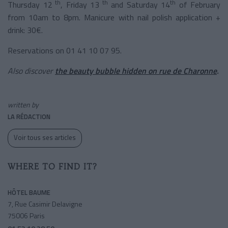
th
th
th
Thursday 12
, Friday 13
and Saturday 14
of February
from 10am to 8pm. Manicure with nail polish application +
drink: 30€.
Reservations on 01 41 10 07 95.
Also discover
the beauty
bubble hidden on rue de Charonne
.
written by
LA RÉDACTION
Voir tous ses articles
WHERE TO FIND IT?
HÔTEL BAUME
7, Rue Casimir Delavigne
75006 Paris