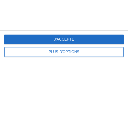
THE HOTTEST NEW STREET FOOD SPOTS IN PARIS
J'ACCEPTE
PLUS D'OPTIONS
BEACHWEAR ESSENTIALS FOR THE ULTIMATE SUMMER WARDROBE