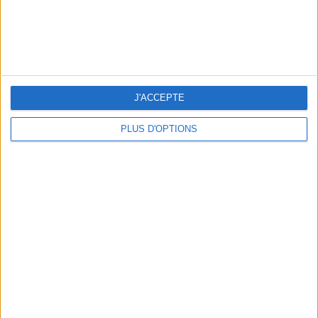
NOS ADRESSES CHOUCHOUTES POUR UNE VIRÉE À DEAUVILLE-TROUVILLE
J'ACCEPTE
PLUS D'OPTIONS
LES NOUVEAUX Q.G. STREET FOOD QUI FONT SALIVER PARIS