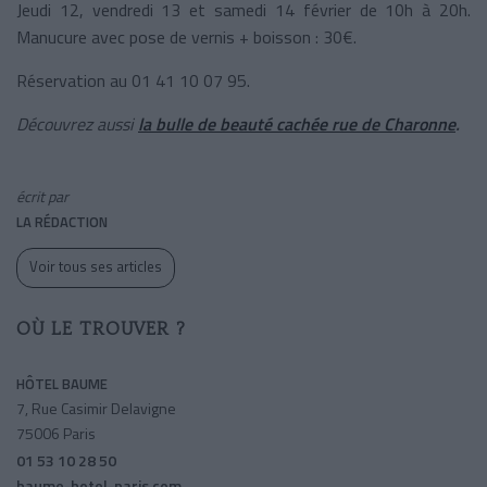
Jeudi 12, vendredi 13 et samedi 14 février de 10h à 20h.
Manucure avec pose de vernis + boisson : 30€.
Réservation au 01 41 10 07 95.
Découvrez aussi
la
bulle de beauté cachée rue de Charonne
.
écrit par
LA RÉDACTION
Voir tous ses articles
OÙ LE TROUVER ?
HÔTEL BAUME
7, Rue Casimir Delavigne
75006 Paris
01 53 10 28 50
baume-hotel-paris.com