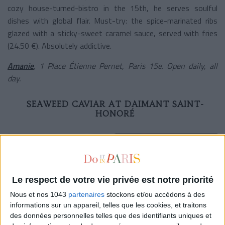
cozy house-turned-bistro in the 15th, he serves soulful
dishes with global flair. Must-try: the spice-marinated ribs
glazed with a sticky-sweet caramel sauce, served with fries
(24.50 €). Absolutely addictive.
Amanie
, 1 Place Étienne Pernet, Paris 15e. Open daily, all
day.
SEAWEED CAVIAR AT DAIMANT SAINT-
HONORÉ
Le respect de votre vie privée est notre priorité
Nous et nos 1043
partenaires
stockons et/ou accédons à des
informations sur un appareil, telles que les cookies, et traitons
des données personnelles telles que des identifiants uniques et