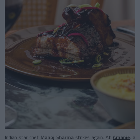
Indian star chef
Manoj Sharma
strikes again. At
Amanie
, a