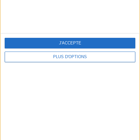
J'ACCEPTE
PLUS D'OPTIONS
15 IDEAS FOR ENJOYING AUGUST IN PARIS