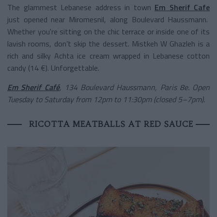
The glammest Lebanese address in town
Em Sherif Cafe
just opened near Miromesnil, along Boulevard Haussmann.
Whether you're sitting on the chic terrace or inside one of its
lavish rooms, don’t skip the dessert. Mistkeh W Ghazleh is a
rich and silky Achta ice cream wrapped in Lebanese cotton
candy (14 €). Unforgettable.
Em Sherif Café
, 134 Boulevard Haussmann, Paris 8e. Open
Tuesday to Saturday from 12pm to 11:30pm (closed 5–7pm).
RICOTTA MEATBALLS AT RED SAUCE