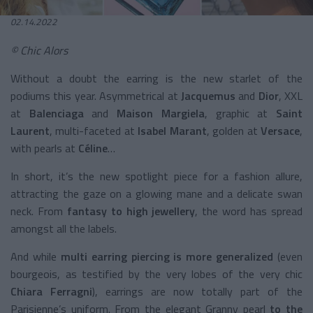
02.14.2022
© Chic Alors
Without a doubt the earring is the new starlet of the
podiums this year. Asymmetrical at
Jacquemus
and
Dior
, XXL
at
Balenciaga
and
Maison Margiela
, graphic at
Saint
Laurent
, multi-faceted at
Isabel Marant
, golden at
Versace
,
with pearls at
Céline
…
In short, it’s the new spotlight piece for a fashion allure,
attracting the gaze on a glowing mane and a delicate swan
neck. From
fantasy to high
jewellery
, the word has spread
amongst all the labels.
And while
multi earring piercing is more generalized
(even
bourgeois, as testified by the very lobes of the very chic
Chiara Ferragni
), earrings are now totally part of the
Parisienne’s uniform. From the elegant Granny pearl
to the