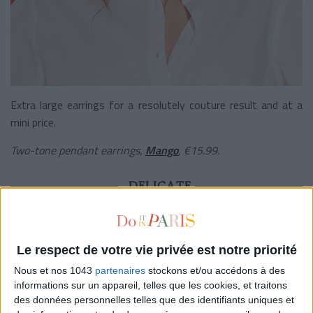
Extra large earrings for a resolutely couture result and at a
mini price.
Two-tone pendant earrings,
Mango
,
€
15.
99.
DELICATE
Le respect de votre vie privée est notre priorité
Nous et nos 1043
partenaires
stockons et/ou accédons à des
informations sur un appareil, telles que les cookies, et traitons
des données personnelles telles que des identifiants uniques et