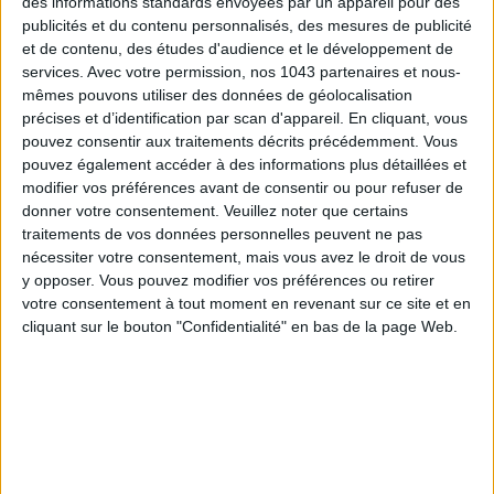
des informations standards envoyées par un appareil pour des
It’s been a while since we heard about
heeled loafers
! Yet
publicités et du contenu personnalisés, des mesures de publicité
they’re THE shoe trend this fall. Sexier, more flattering, they
et de contenu, des études d'audience et le développement de
services.
Avec votre permission, nos 1043 partenaires et nous-
elongate the leg and pair just as well with a suit as with a chic
mêmes pouvons utiliser des données de géolocalisation
dress. A true wardrobe staple, grab this glossy
Les
précises et d’identification par scan d'appareil. En cliquant, vous
Tropéziennes
model for under €100.
pouvez consentir aux traitements décrits précédemment. Vous
pouvez également accéder à des informations plus détaillées et
modifier vos préférences avant de consentir ou pour refuser de
donner votre consentement.
Veuillez noter que certains
€ 85 - Les Tropéziennes
traitements de vos données personnelles peuvent ne pas
nécessiter votre consentement, mais vous avez le droit de vous
y opposer. Vous pouvez modifier vos préférences ou retirer
votre consentement à tout moment en revenant sur ce site et en
cliquant sur le bouton "Confidentialité" en bas de la page Web.
HOLY COW!