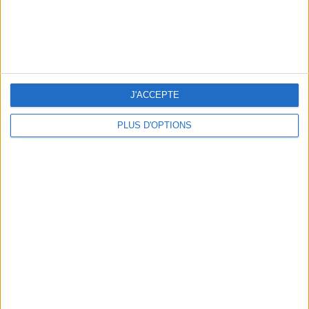
€ 895 - Kujten
VICTORIAN BLOUSE
J'ACCEPTE
PLUS D'OPTIONS